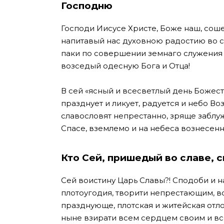
Господню
Господи Иисусе Христе, Боже наш, сош
напитавый нас духовною радостию во с
паки по совершении земнаго служения 
возседый одесную Бога и Отца!
В сей «ясный и всесветлый день Божес
празднует и ликует, радуется и небо В
славословят непрестанно, зряще заблу
Спасе, вземлемо и на небеса вознесенн
Кто Сей, пришедый во славе, с
Сей воистину Царь Славы?! Сподоби и
плотоугодия, творити непрестающим, 
празднующе, плотская и житейская отл
ныне взирати всем сердцем своим и в