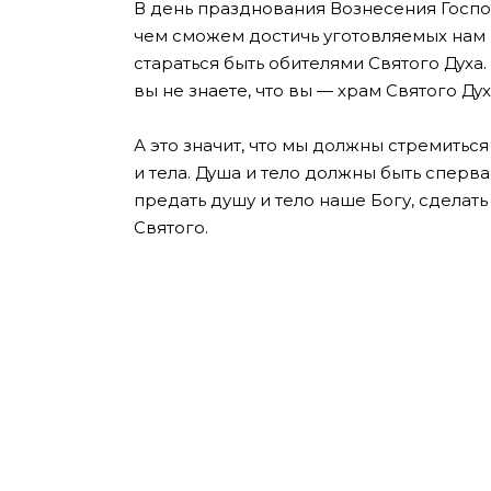
В день празднования Вознесения Госпо
чем сможем достичь уготовляемых нам
стараться быть обителями Святого Духа
вы не знаете, что вы — храм Святого Ду
А это значит, что мы должны стремитьс
и тела. Душа и тело должны быть сперв
предать душу и тело наше Богу, сделат
Святого.