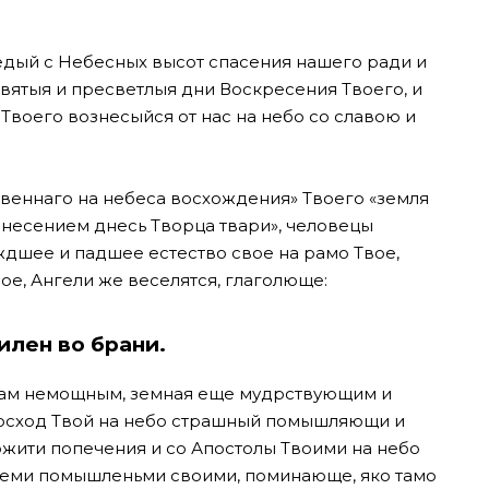
едый с Небесных высот спасения нашего ради и
вятыя и пресветлыя дни Воскресения Твоего, и
Твоего вознесыйся от нас на небо со славою и
твеннаго на небеса восхождения» Твоего «земля
ознесением днесь Творца твари», человецы
ждшее и падшее естество свое на рамо Твое,
ое, Ангели же веселятся, глаголюще:
илен во брани.
 нам немощным, земная еще мудрствующим и
восход Твой на небо страшный помышляющи и
ожити попечения и со Апостолы Твоими на небо
семи помышленьми своими, поминающе, яко тамо