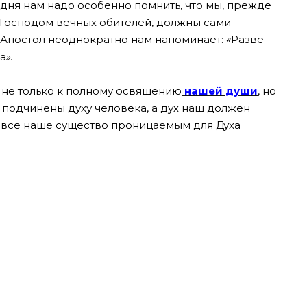
дня нам надо особенно помнить, что мы, прежде
 Господом вечных обителей, должны сами
. Апостол неоднократно нам напоминает:
«
Разве
ха
».
я не только к полному освящению
нашей души
, но
а подчинены духу человека, а дух наш должен
ь все наше существо проницаемым для Духа