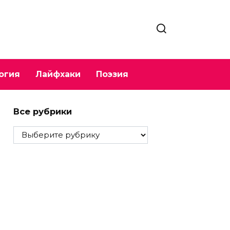
огия
Лайфхаки
Поэзия
Все рубрики
Все
рубрики