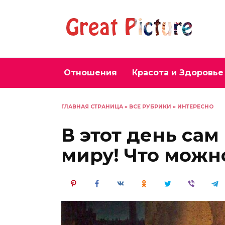
Перейти
к
содержанию
Отношения
Красота и Здоровье
ГЛАВНАЯ СТРАНИЦА
»
ВСЕ РУБРИКИ
»
ИНТЕРЕСНО
В этот день сам
миру! Что можно