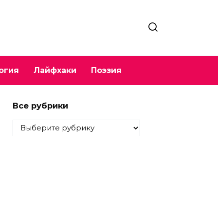
огия
Лайфхаки
Поэзия
Все рубрики
Все
рубрики