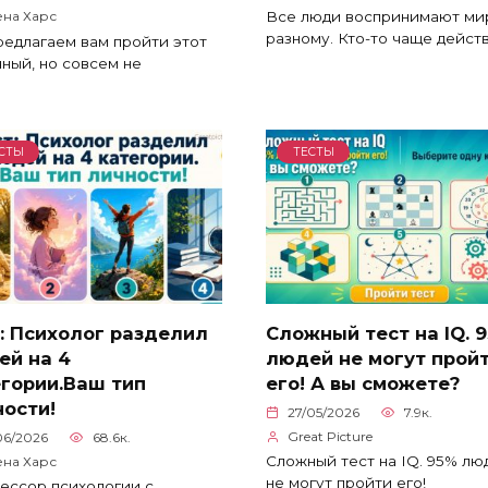
Все люди воспринимают мир
ена Харс
разному. Кто-то чаще дейст
едлагаем вам пройти этот
ный, но совсем не
СТЫ
ТЕСТЫ
: Психолог разделил
Сложный тест на IQ. 
ей на 4
людей не могут прой
егории.Ваш тип
его! А вы сможете?
ости!
27/05/2026
7.9к.
Great Picture
06/2026
68.6к.
Сложный тест на IQ. 95% лю
ена Харс
не могут пройти его!
ессор психологии с