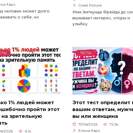
ена Харс
Great Picture
а человек может долго
Имя Зигмунда Фрейда до си
азывать о себе, но
вызывает интерес, споры и
улыбку.
СТЫ
ТЕСТЫ
ько 1% людей может
Этот тест определит 
ошибочно пройти этот
вашим ответам, мужч
 на зрительную
вы или женщина
ять
17/06/2026
72.5к.
Елена Харс
06/2026
6.1к.