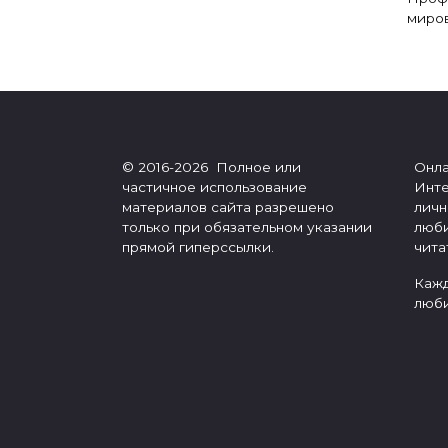
миро
Пагинация
записей
© 2016-2026 Полное или
Онла
частичное использование
Инте
материалов сайта разрешено
личн
только при обязательном указании
люби
прямой гиперссылки.
чита
Кажд
люби