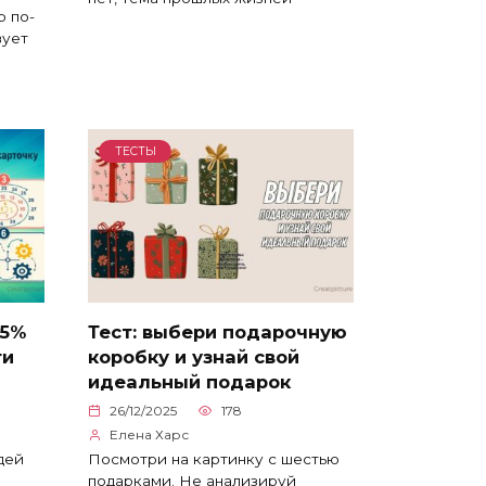
 по-
вует
ТЕСТЫ
95%
Тест: выбери подарочную
ти
коробку и узнай свой
идеальный подарок
26/12/2025
178
Елена Харс
дей
Посмотри на картинку с шестью
подарками. Не анализируй