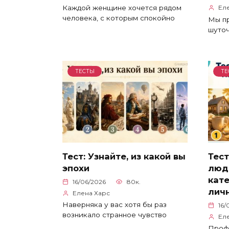
Каждой женщине хочется рядом
Ел
человека, с которым спокойно
Мы пр
шуточ
ТЕСТЫ
ТЕ
Тест: Узнайте, из какой вы
Тест
эпохи
люд
кат
16/06/2026
80к.
личн
Елена Харс
Наверняка у вас хотя бы раз
16/
возникало странное чувство
Ел
Проф