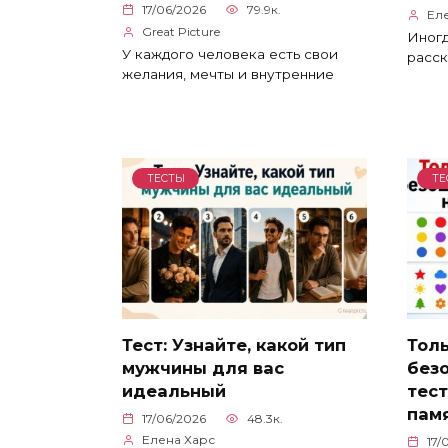
17/06/2026
79.9к.
Ел
Great Picture
Иногд
У каждого человека есть свои
расск
желания, мечты и внутренние
ТЕСТЫ
ТЕ
Тест: Узнайте, какой тип
Тол
мужчины для вас
без
идеальный
тест
пам
17/06/2026
48.3к.
Елена Харс
17/