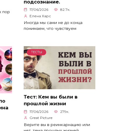
подсознание.
17/06/2026
82.7к.
х пор
Елена Харс
Иногда мы сами не до конца
понимаем, что чувствуем
ТЕСТЫ
Тест: Кем вы были в
по
прошлой жизни
ина
17/06/2026
279к.
Great Picture
Верите вы в реинкарнацию или
нет, тема прошлых жизней