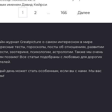
вым именем Дэвид Кейрси
1
2
…
166
Далее
йн-журнал Greatpicture о самом интересном в мире.
ресные тесты, гороскопы, посты об отношениях, развитии
ости, эзотерике, психологии, астрологии. Также мы очень
м поэзию! Все статьи подобраны с любовью для дорогих
телей.
ый день может стать особенным, если вы с нами. Мы вас
м!