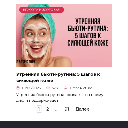
КРАСОТА И ЗДОРОВЬЕ
Утренняя бьюти-рутина: 5 шагов к
сияющей коже
01/05/2025
528
Great Picture
Утренняя бьюти-рутина придает тон всему
дню и поддерживает
Пагинация
1
2
…
91
Далее
записей