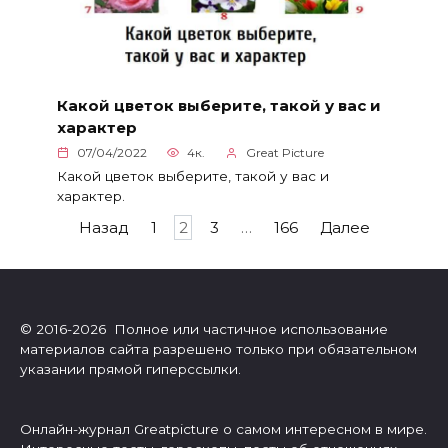
Какой цветок выберите, такой у вас и
характер
07/04/2022
4к.
Great Picture
Какой цветок выберите, такой у вас и
характер.
Пагинация
Назад
1
2
3
…
166
Далее
записей
© 2016-2026 Полное или частичное использование
материалов сайта разрешено только при обязательном
указании прямой гиперссылки.
Онлайн-журнал Greatpicture о самом интересном в мире.