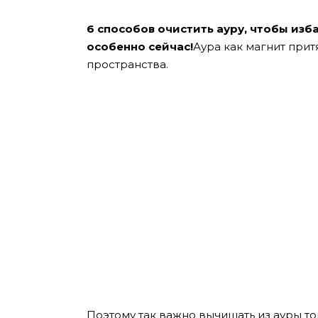
6 способов очистить ауру, чтобы изба
особенно сейчас!
Аура как магнит при
пространства.
Поэтому так важно вычищать из ауры т