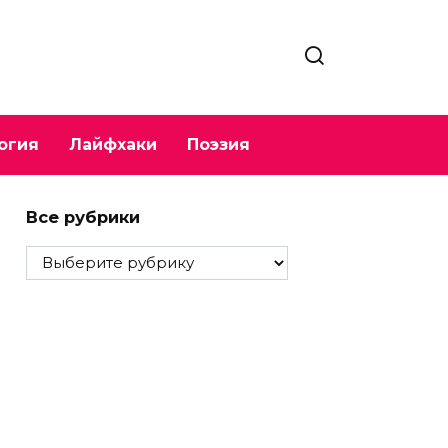
огия
Лайфхаки
Поэзия
Все рубрики
Все
рубрики