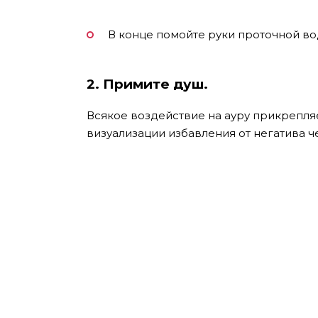
В конце помойте руки проточной в
2. Примите душ.
Всякое воздействие на ауру прикрепляе
визуализации избавления от негатива ч