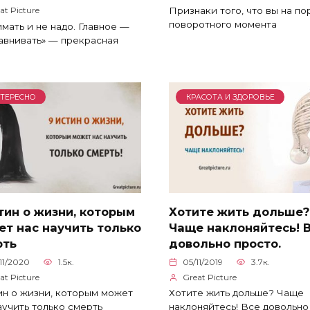
Признаки того, что вы на по
at Picture
поворотного момента
мать и не надо. Главное —
авнивать» — прекрасная
ТЕРЕСНО
КРАСОТА И ЗДОРОВЬЕ
тин о жизни, которым
Хотите жить дольше?
т нас научить только
Чаще наклоняйтесь! 
рть
довольно просто.
11/2020
1.5к.
05/11/2019
3.7к.
at Picture
Great Picture
ин о жизни, которым может
Хотите жить дольше? Чаще
аучить только смерть
наклоняйтесь! Все довольно