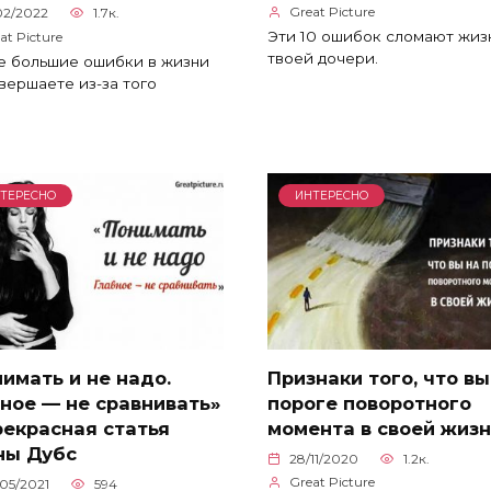
Great Picture
02/2022
1.7к.
Эти 10 ошибок сломают жиз
at Picture
твоей дочери.
е большие ошибки в жизни
вершаете из-за того
ТЕРЕСНО
ИНТЕРЕСНО
имать и не надо.
Признаки того, что вы
ное — не сравнивать»
пороге поворотного
рекрасная статья
момента в своей жиз
ны Дубс
28/11/2020
1.2к.
Great Picture
05/2021
594