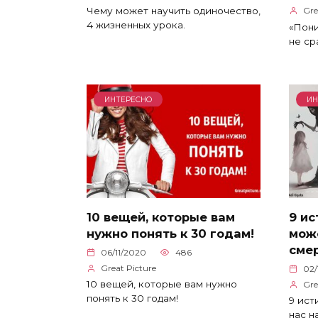
Чему может научить одиночество,
Gre
4 жизненных урока.
«Пони
не ср
ИНТЕРЕСНО
ИН
10 вещей, которые вам
9 ис
нужно понять к 30 годам!
може
сме
06/11/2020
486
Great Picture
02/
10 вещей, которые вам нужно
Gre
понять к 30 годам!
9 ист
нас н