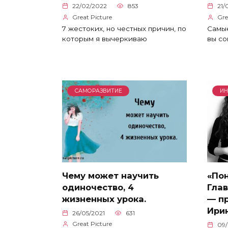
22/02/2022
853
21/
Great Picture
Gre
7 жестоких, но честных причин, по
Самы
которым я вычеркиваю
вы со
САМОРАЗВИТИЕ
ИН
Чему может научить
«Пон
одиночество, 4
Глав
жизненных урока.
— п
Ири
26/05/2021
631
Great Picture
09/