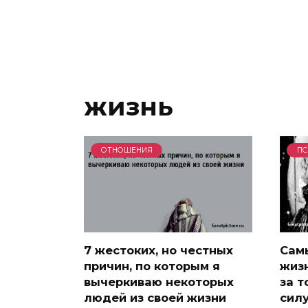
жизнь
ОТНОШЕНИЯ
ПС
7 жестоких, но честных
Сам
причин, по которым я
жизн
вычеркиваю некоторых
за т
людей из своей жизни
силу