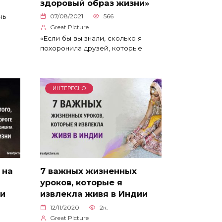
здоровый образ жизни»
07/08/2021
566
нь
Great Picture
«Если бы вы знали, сколько я
похоронила друзей, которые
ИНТЕРЕСНО
 на
7 важных жизненных
уроков, которые я
ни
извлекла живя в Индии
12/11/2020
2к.
Great Picture