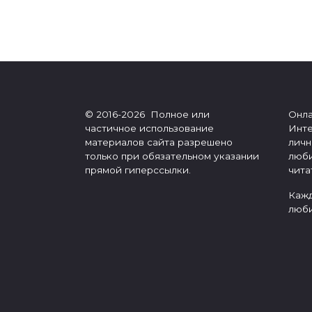
Пагинация
записей
© 2016-2026 Полное или
Онла
частичное использование
Инте
материалов сайта разрешено
личн
только при обязательном указании
люби
прямой гиперссылки.
чита
Кажд
люби