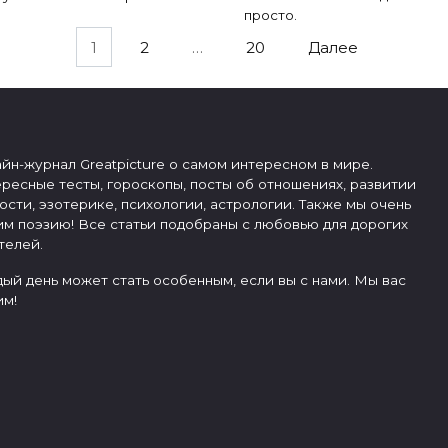
просто.
1
2
…
20
Далее
йн-журнал Greatpicture о самом интересном в мире.
ресные тесты, гороскопы, посты об отношениях, развитии
ости, эзотерике, психологии, астрологии. Также мы очень
м поэзию! Все статьи подобраны с любовью для дорогих
телей.
ый день может стать особенным, если вы с нами. Мы вас
м!