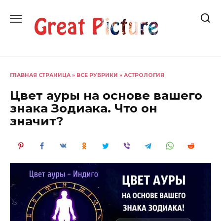
Перейти
к
содержанию
ГЛАВНАЯ СТРАНИЦА
»
ВСЕ РУБРИКИ
»
АСТРОЛОГИЯ
Цвет ауры на основе вашего
знака Зодиака. Что он
значит?