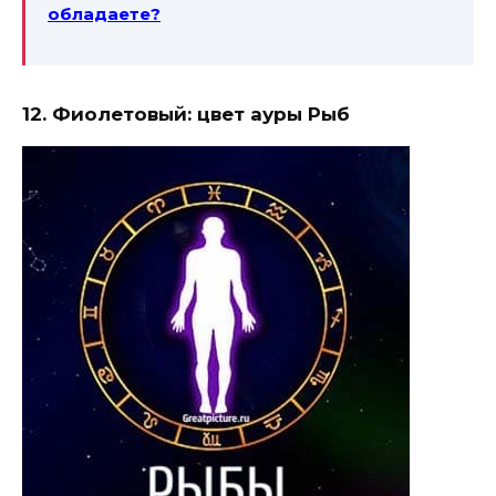
обладаете?
12. Фиолетовый: цвет ауры Рыб