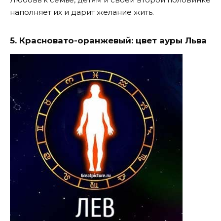
наполняет их и дарит желание жить.
5. Красновато-оранжевый: цвет ауры Льва