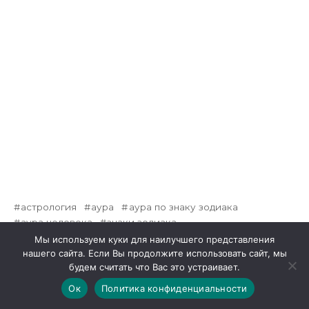
астрология
аура
аура по знаку зодиака
аура человека
знаки зодиака
какой у меня цвет ауры
узнать цвет ауры
Мы используем куки для наилучшего представления
цвет ауры
нашего сайта. Если Вы продолжите использовать сайт, мы
будем считать что Вас это устраивает.
Ок
Политика конфиденциальности