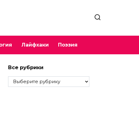
огия
Лайфхаки
Поэзия
Все рубрики
Все
рубрики