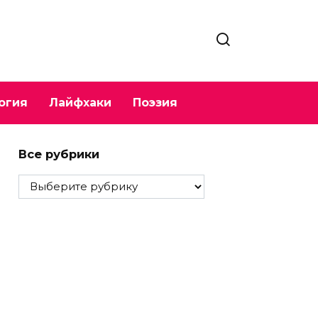
огия
Лайфхаки
Поэзия
Все рубрики
Все
рубрики