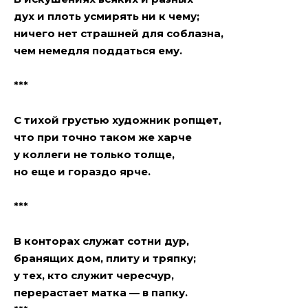
дух и плоть усмирять ни к чему;
ничего нет страшней для соблазна,
чем немедля поддаться ему.
***
С тихой грустью художник ропщет,
что при точно таком же харче
у коллеги не только толще,
но еще и гораздо ярче.
***
В конторах служат сотни дyр,
бранящих дом, плиту и тряпку;
у тех, кто служит чересчур,
перерастает мaткa — в папку.