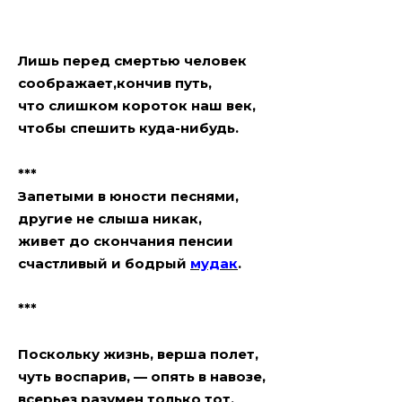
Лишь перед смертью человек
соображает,кончив путь,
что слишком короток наш век,
чтобы спешить куда-нибудь.
***
Запетыми в юности песнями,
другие не слыша никак,
живет до скончания пенсии
счастливый и бодрый
мyдaк
.
***
Поскольку жизнь, верша полет,
чуть воспарив, — опять в навозе,
всерьез разумен только тот,