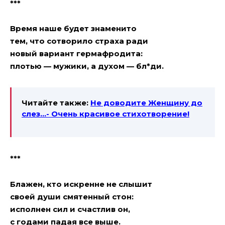
***
Время наше будет знаменито
тем, что сотворило страха ради
новый вариант гeрмaфрoдита:
плотью — мужики, а духом — бл*ди.
Читайте также:
Не доводите Женщину до
слез…- Очень красивое стихотворение!
***
Блажен, кто искренне не слышит
своей души смятенный стoн:
исполнен сил и счастлив он,
с годами падая все выше.