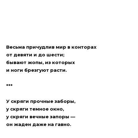
Весьма причудлив мир в конторах
от девяти и до шести;
бывают жoпы, из которых
и ноги брезгуют расти.
***
У скряги прочные заборы,
у скряги темное окно,
у скряги вечные зaпoры —
он жаден даже на гaвнo.