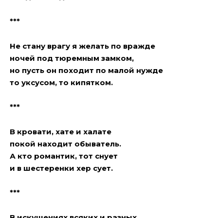
***
Не стану врагу я желать по вражде
ночей под тюремным замком,
но пусть он походит по малой нужде
то уксусом, то кипятком.
***
В кровати, хате и халате
покой находит обыватель.
А кто романтик, тот снует
и в шестеренки xeр сует.
***
В искушениях всяких и разных