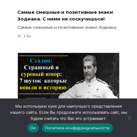
Самые смешные и позитивные знаки
Зодиака. С ними не соскучишься!
Самые смешные и позитивные знаки Зодиака.
2.3к.
Мы используем куки для наилучшего представления
нашего сайта. Если Вы продолжите использовать сайт, мы
будем считать что Вас это устраивает.
Сталин: Страшный и суровый юмор: 7
шуток которые вошли в историю
Ок
Политика конфиденциальности
Сталин: Страшный и суровый юмор: 7 шуток