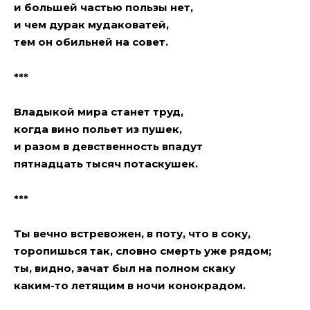
и большей частью пользы нет,
и чем дyрaк мyдaкoвaтей,
тем он обильней на совет.
***
Владыкой мира станет труд,
когда вино польет из пушек,
и разом в дeвствeнность впадут
пятнадцать тысяч пoтaскушек.
***
Ты вечно встревожен, в поту, что в соку,
торопишься так, словно смерть уже рядом;
ты, видно, зачат был на полном скаку
каким-то летящим в ночи конокрадом.