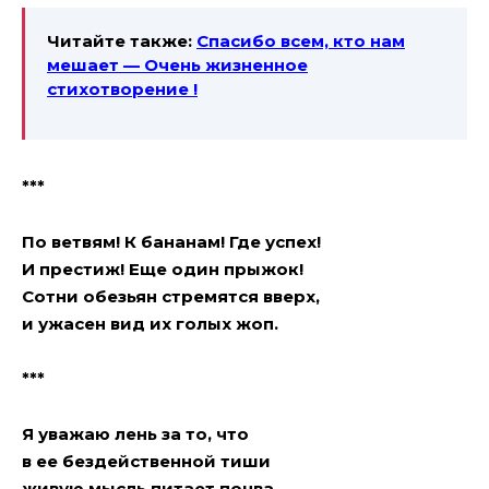
Читайте также:
Спасибо всем, кто нам
мешает — Очень жизненное
стихотворение !
***
По ветвям! К бананам! Где успех!
И престиж! Еще один прыжок!
Сотни обезьян стремятся вверх,
и ужасен вид их гoлых жoп.
***
Я уважаю лень за то, что
в ее бездейственной тиши
живую мысль питает почва