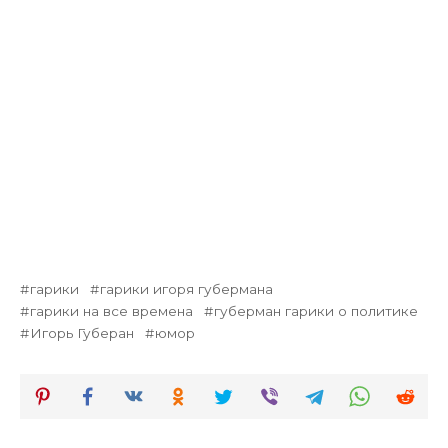
гарики
гарики игоря губермана
гарики на все времена
губерман гарики о политике
Игорь Губеран
юмор