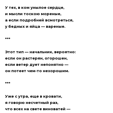
У тех, в ком унылое сердце,
и мысли тоскою мореные,
а если подробней всмотреться,
у бедных и яйцa — вареные.
***
Этот тип — начальник, вероятно:
если он растерян, огорошен,
если ветер дует непонятно —
он потеет чем-то нехорошим.
***
Уже с утра, еще в кровати,
я говорю несчетный раз,
что всех на свете виноватей —