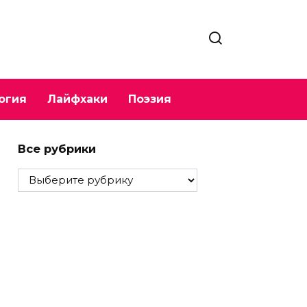
огия
Лайфхаки
Поэзия
Все рубрики
Все
рубрики