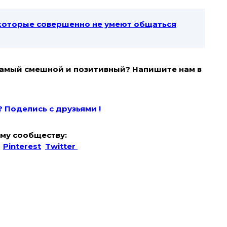
 которые совершенно не умеют общаться
 самый смешной и позитивный? Напишите нам в
? Поде
лись с друзьями !
му сообществу:
Pinterest
Twitter