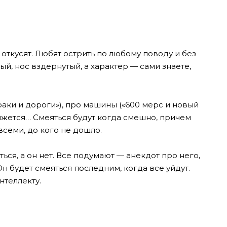
 откусят. Любят острить по любому поводу и без
рый, нос вздернутый, а характер — сами знаете,
аки и дороги»), про машины («600 мерс и новый
вижется… Смеяться будут когда смешно, причем
всеми, до кого не дошло.
ться, а он нет. Все подумают — анекдот про него,
Он будет смеяться последним, когда все уйдут.
нтеллекту.