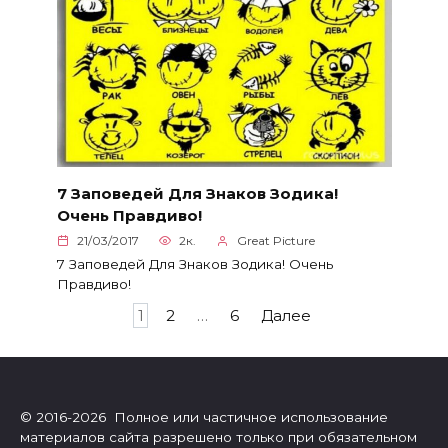
7 Заповедей Для Знаков Зодика!
Очень Правдиво!
21/03/2017
2к.
Great Picture
7 Заповедей Для Знаков Зодика! Очень
Правдиво!
Пагинация
1
2
…
6
Далее
записей
© 2016-2026 Полное или частичное использование
материалов сайта разрешено только при обязательном