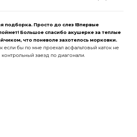
 подборка. Просто до слез !Впервые
 поймет! Большое спасибо акушерке за теплые
зайчиком, что поневоле захотелось морковки.
ак если бы по мне проехал асфальтовый каток не
е контрольный заезд по диагонали.