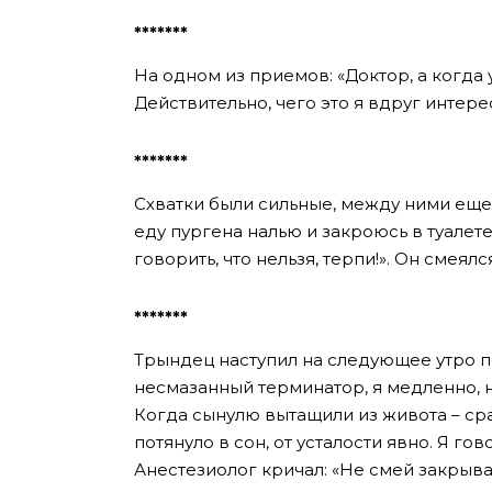
*******
На одном из приемов: «Доктор, а когда 
Действительно, чего это я вдруг интер
*******
Схватки были сильные, между ними еще 
еду пургена налью и закроюсь в туалете,
говорить, что нельзя, терпи!». Он смеялс
*******
Трындец наступил на следующее утро п
несмазанный терминатор, я медленно, но
Когда сынулю вытащили из живота – сраз
потянуло в сон, от усталости явно. Я гов
Анестезиолог кричал: «Не смей закрыват