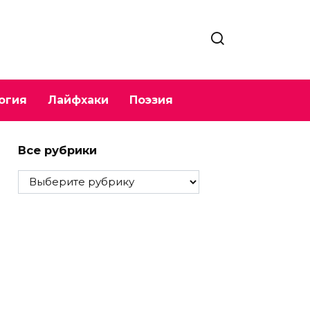
огия
Лайфхаки
Поэзия
Все рубрики
Все
рубрики