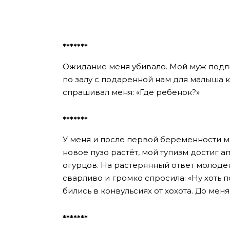
*******
Ожидание меня убивало. Мой муж подли
по залу с подаренной нам для малыша ко
спрашивал меня: «Где ребенок?»
*******
У меня и после первой беременности мо
новое пузо растёт, мой тупизм достиг ап
огурцов. На растерянный ответ молоден
сварливо и громко спросила: «Ну хоть 
бились в конвульсиях от хохота. До ме
*******