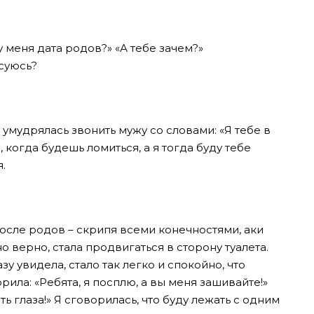
у меня дата родов?» «А тебе зачем?»
есуюсь?
умудрялась звонить мужу со словами: «Я тебе в
 когда будешь ломиться, а я тогда буду тебе
я.
осле родов – скрипя всеми конечностями, аки
 верно, стала продвигаться в сторону туалета.
у увидела, стало так легко и спокойно, что
орила: «Ребята, я посплю, а вы меня зашивайте!»
ь глаза!» Я сговорилась, что буду лежать с одним