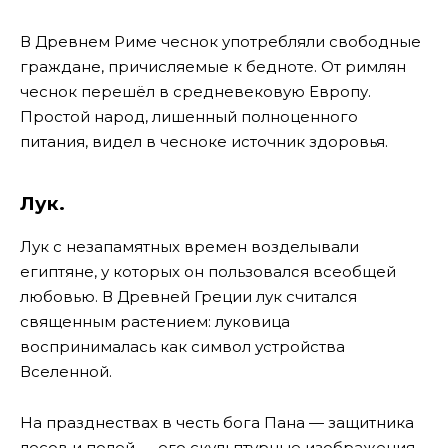
В Древнем Риме чеснок употребляли свободные
граждане, причисляемые к бедноте. От римлян
чеснок перешёл в средневековую Европу.
Простой народ, лишенный полноценного
питания, видел в чесноке источник здоровья.
Лук.
Лук с незапамятных времен возделывали
египтяне, у которых он пользовался всеобщей
любовью. В Древней Греции лук считался
священным растением: луковица
воспринималась как символ устройства
Вселенной.
На празднествах в честь бога Пана — защитника
лесов и полей — его скульптурные изображения