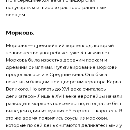
Но к середине XIX века помидор стал
популярным и широко распространённым
овощем.
Морковь.
Морковь — древнейший корнеплод, который
человечество употребляет уже 4 тысячи лет.
Морковь была известна древним грекам и
древним римлянам.
Культивирование моркови
продолжалось и в Средние века. Она была
почётным блюдом при дворе императора Карла
Великого. Но вплоть до XVI века считалась
деликатесом.Лишь в XVII веке европейцы начали
разводить морковь повсеместно, и тогда же был
выведен один из лучших её сортов — каротель. В
это же время появились соусы из моркови,
которые по сей день считаются деликатесными у