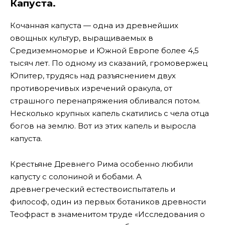
Капуста.
Кочанная капуста — одна из древнейших
овощных культур, выращиваемых в
Средиземноморье и Южной Европе более 4,5
тысяч лет. По одному из сказаний, громовержец
Юпитер, трудясь над разъяснением двух
противоречивых изречений оракула, от
страшного перенапряжения обливался потом.
Несколько крупных капель скатились с чела отца
богов на землю. Вот из этих капель и выросла
капуста.
Крестьяне Древнего Рима особенно любили
капусту с солониной и бобами. А
древнегреческий естествоиспытатель и
философ, один из первых ботаников древности
Теофраст в знаменитом труде «Исследования о