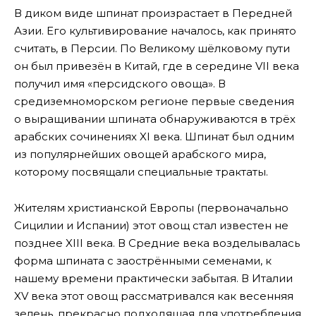
В диком виде шпинат произрастает в Передней
Азии. Его культивирование началось, как принято
считать, в Персии. По Великому шёлковому пути
он был привезён в Китай, где в середине VII века
получил имя «персидского овоща». В
средиземноморском регионе первые сведения
о выращивании шпината обнаруживаются в трёх
арабских сочинениях XI века. Шпинат был одним
из популярнейших овощей арабского мира,
которому посвящали специальные трактаты.
Жителям христианской Европы (первоначально
Сицилии и Испании) этот овощ стал известен не
позднее XIII века. В Средние века возделывалась
форма шпината с заострёнными семенами, к
нашему времени практически забытая. В Италии
XV века этот овощ рассматривался как весенняя
зелень, прекрасно подходящая для употребления