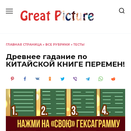
Перейти
к
содержанию
ГЛАВНАЯ СТРАНИЦА
»
ВСЕ РУБРИКИ
»
ТЕСТЫ
Древнее гадание по
КИТАЙСКОЙ КНИГЕ ПЕРЕМЕН!