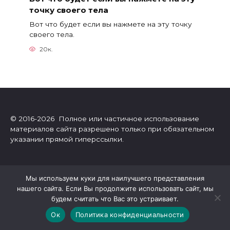
точку своего тела
Вот что будет если вы нажмете на эту точку
своего тела.
20к.
© 2016-2026 Полное или частичное использование
материалов сайта разрешено только при обязательном
указании прямой гиперссылки.
Онлайн-журнал Greatpicture о самом интересном в мире.
Мы используем куки для наилучшего представления
Интересные тесты, гороскопы, посты об отношениях,
нашего сайта. Если Вы продолжите использовать сайт, мы
развитии личности, эзотерике, психологии, астрологии.
будем считать что Вас это устраивает.
Также мы очень любим поэзию! Все статьи подобраны с
любовью для дорогих читателей.
Ок
Политика конфиденциальности