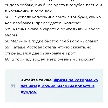
сидела собака, она была одета в голубое платье и
в косыночку в горошек.
56.”Не успела колхозница сойти с трибуны, как на
неё взобрался председатель колхоза”
57″Княгиня ехала в карете с приподнятым вверх
задом”
58″Мальчик в лодке быстро греб коромыслами”
59″Наташа Ростова хотела что-то сказать, но
открывшаяся дверь закрыла ей рот”
60″ В горницу вошел негр румяный с мороза”
Читайте также:
Фразы, за которые 25
лет назад можно было бы попасть в
дурдом