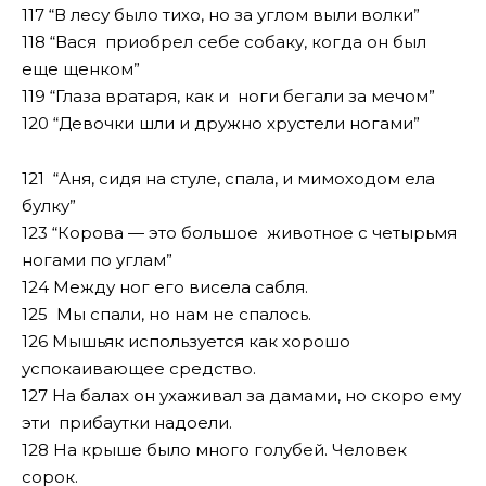
117 “В лесу было тихо, но за углом выли волки”
118 “Вася приобрел себе собаку, когда он был
еще щенком”
119 “Глаза вратаря, как и ноги бегали за мечом”
120 “Девочки шли и дружно хрустели ногами”
121 “Аня, сидя на стуле, спала, и мимоходом ела
булку”
123 “Корова — это большое животное с четырьмя
ногами по углам”
124 Между ног его висела сабля.
125 Мы спали, но нам не спалось.
126 Мышьяк используется как хорошо
успокаивающее средство.
127 На балах он ухаживал за дамами, но скоро ему
эти прибаутки надоели.
128 На крыше было много голубей. Человек
соpок.