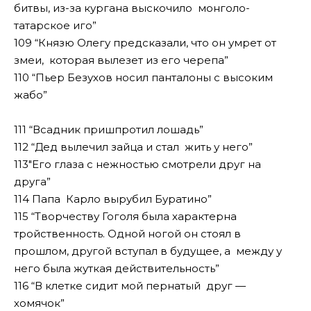
битвы, из-за кургана выскочило монголо-
татарское иго”
109 “Князю Олегу предсказали, что он умрет от
змеи, которая вылезет из его черепа”
110 “Пьер Безухов носил панталоны с высоким
жабо”
111 “Всадник пришпротил лошадь”
112 “Дед вылечил зайца и стал жить у него”
113″Его глаза с нежностью смотрели друг на
друга”
114 Папа Карло вырубил Буратино”
115 “Творчеству Гоголя была характерна
тройственность. Одной ногой он стоял в
прошлом, другой вступал в будущее, а между у
него была жуткая действительность”
116 “В клетке сидит мой пернатый друг —
хомячок”