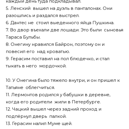
каждый день туда подкладывал.
5. Ленский вышел на дуэль в панталонах. Они
разошлись и раздался выстрел.
6. Дантес не стоил выеденного яйца Пушкина.
7. Во двор въехали две лошади. Это были сыновья
Тараса Бульбы.
8. Онегину нравился Байрон, поэтому он и
повесил его над кроватью.
9. Герасим поставил на пол блюдечко, и стал
тыкать в него мордочкой.
10. У Онегина было тяжело внутри, и он пришел к
Татьяне облегчиться.
11. Лермонтов родился у бабушки в деревне,
когда его родители жили в Петербурге.
12. Чацкий вышел через задний проход и
подпёрнул дверь палкой.
13. Герасим налил Муме щей.