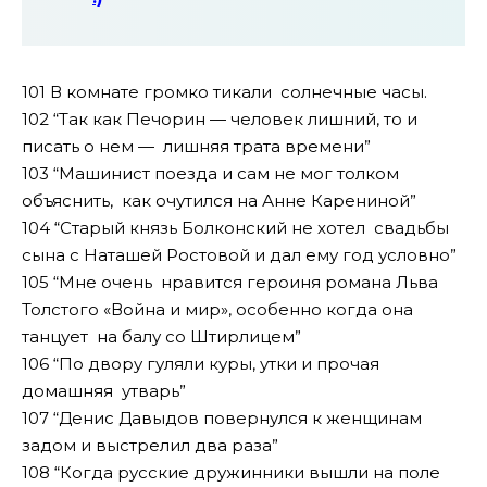
101 В комнате громко тикали солнечные часы.
102 “Так как Печорин — человек лишний, то и
писать о нем — лишняя трата времени”
103 “Машинист поезда и сам не мог толком
объяснить, как очутился на Анне Карениной”
104 “Старый князь Болконский не хотел свадьбы
сына с Hаташей Ростовой и дал ему год условно”
105 “Мне очень нравится героиня романа Льва
Толстого «Война и мир», особенно когда она
танцует на балу со Штирлицем”
106 “По двору гуляли куры, утки и прочая
домашняя утварь”
107 “Денис Давыдов повернулся к женщинам
задом и выстрелил два раза”
108 “Когда русские дружинники вышли на поле