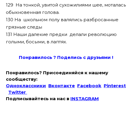
129 На тонкой, увитой сухожилиями шее, моталась
обыкновенная голова.
130 На школьном полу валялись разбросанные
грязные следы
131 Наши далекие предки делали революцию
голыми, босыми, в лаптях.
Понравилось ? Поде
лись с друзьями !
Понравилось? Присоединяйся к нашему
сообществу:
Одноклассники
Вконтакте
Facebook
Pinterest
Twitter
Подписывайтесь на наc в
INSTAGRAM