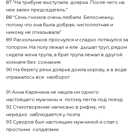
87 “На трибуне выступала доярка. После чего на
нее залез председатель.”
88 “Семь гномов очень любили Белоснежку,
потому что она была добрая, чистоплотная и
никому не отказывала”
89 Раскольников проснулся и сладко потянулся за
топором. Hа полу лежал и еле дышал труп, рядом
сидела жена трупа, а брат трупа лежал в другой
комнате без сознания.
90 Hа берегу реки доярка доила корову, а в воде
отражалось все наоборот.
91 Анна Каренина не нашла ни одного
настоящего мужчины и потому легла под поезд.
92 Стихотворение написано в рифму, что
нередко наблюдается у поэта.
93 Суворов был настоящим мужчиной и спал с
простыми солдатами.