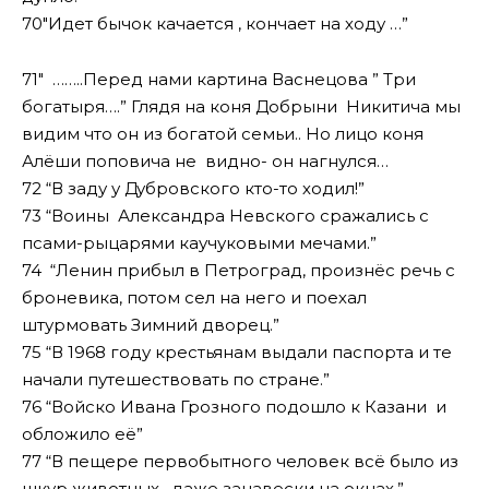
70″Идет бычок качается , кончает на ходу …”
71″ ……..Перед нами картина Васнецова ” Три
богатыря….” Глядя на коня Добрыни Никитича мы
видим что он из богатой семьи.. Но лицо коня
Алёши поповича не видно- он нагнулся…
72 “В заду у Дубровского кто-то ходил!”
73 “Воины Александра Невского сражались с
псами-рыцарями каучуковыми мечами.”
74 “Ленин прибыл в Петроград, произнёс речь с
броневика, потом сел на него и поехал
штурмовать Зимний дворец.”
75 “В 1968 году крестьянам выдали паспорта и те
начали путешествовать по стране.”
76 “Войско Ивана Грозного подошло к Казани и
обложило её”
77 “В пещере первобытного человек всё было из
шкур животных, даже занавески на окнах.”