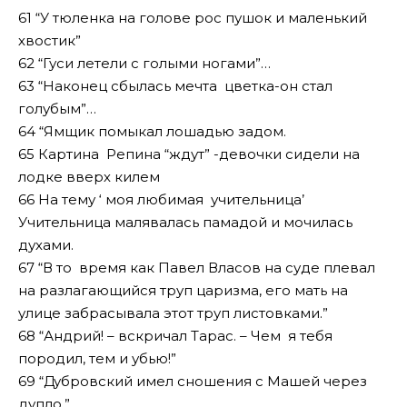
61 “У тюленка на голове рос пушок и маленький
хвостик”
62 “Гуси летели с голыми ногами”…
63 “Наконец сбылась мечта цветка-он стал
голубым”…
64 “Ямщик помыкал лошадью задом.
65 Картина Репина “ждут” -девочки сидели на
лодке вверх килем
66 На тему ‘ моя любимая учительница’
Учительница малявалась памадой и мочилась
духами.
67 “В то время как Павел Власов на суде плевал
на разлагающийся труп царизма, его мать на
улице забрасывала этот труп листовками.”
68 “Андрий! – вскричал Тарас. – Чем я тебя
породил, тем и убью!”
69 “Дубровский имел сношения с Машей через
дупло.”