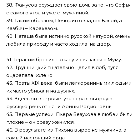
38. Фамусов осуждает свою дочь за то, что Софья
с самого утра и уже с мужчиной.
39. Таким образом, Печорин овладел Бэлой, а
Казбич – Каракезом.
40. Наташа была истинно русской натурой, очень
любила природу и часто ходила на двор.
41. Герасим бросил Татьяну и связался с Муму.
42. Грушницкий тщательно целил в лоб, пуля
оцарапала колено.
43. Поэты XIX века были легкоранимыми людьми:
их часто убивали на дуэлях.
44. Здесь он впервые узнал разговорную
русскую речь от няни Арины Родионовны.
45. Первые успехи Пьера Безухова в любви были
плохие – он сразу женился.
46. В результате из Тихона вырос не мужчина, а
самый настоящий овца.