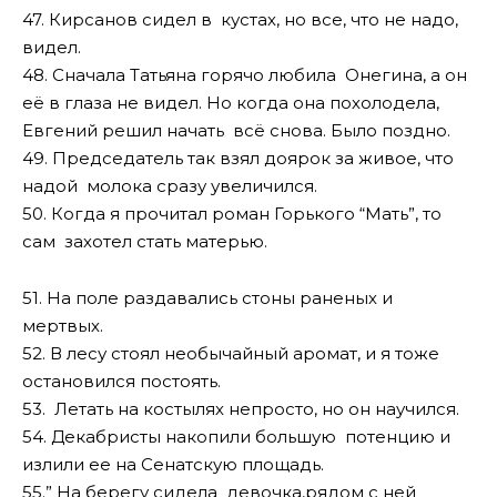
47. Кирсанов сидел в кустах, но все, что не надо,
видел.
48. Сначала Татьяна горячо любила Онегина, а он
её в глаза не видел. Hо когда она похолодела,
Евгений решил начать всё снова. Было поздно.
49. Председатель так взял доярок за живое, что
надой молока сразу увеличился.
50. Когда я прочитал роман Горького “Мать”, то
сам захотел стать матерью.
51. Hа поле раздавались стоны раненых и
мертвых.
52. В лесу стоял необычайный аромат, и я тоже
остановился постоять.
53. Летать на костылях непросто, но он научился.
54. Декабристы накопили большую потенцию и
излили ее на Сенатскую площадь.
55.” На берегу сидела девочка,рядом с ней