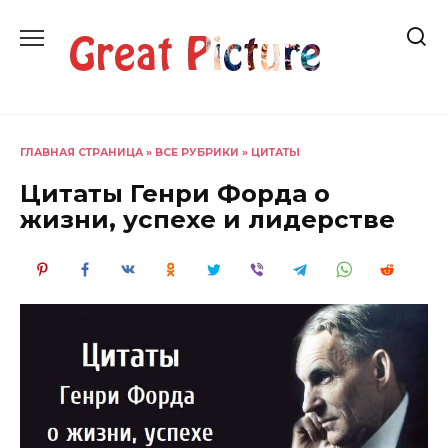
Перейти
к
содержанию
ГЛАВНАЯ СТРАНИЦА
»
ВСЕ РУБРИКИ
»
ЦИТАТЫ
Цитаты Генри Форда о
жизни, успехе и лидерстве