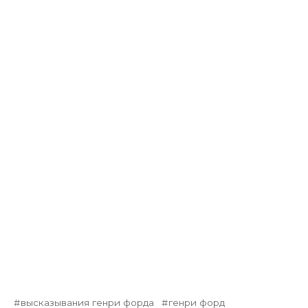
высказывания генри форда
генри форд