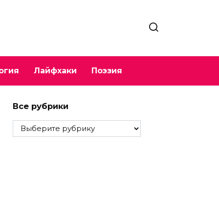
огия
Лайфхаки
Поэзия
Все рубрики
Все
рубрики