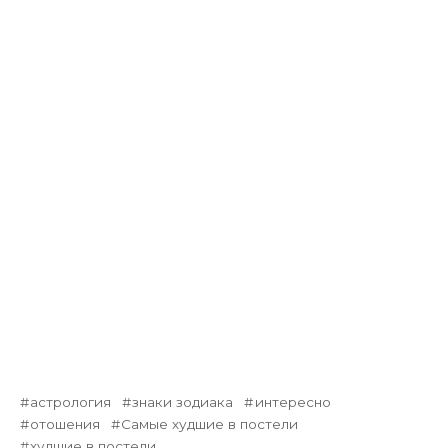
астрология
знаки зодиака
интересно
отошения
Самые худшие в постели
худшие в постели