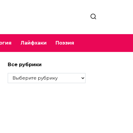
огия
Лайфхаки
Поэзия
Все рубрики
Все
рубрики