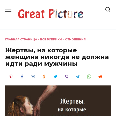
Перейти
к
содержанию
ГЛАВНАЯ СТРАНИЦА
»
ВСЕ РУБРИКИ
»
ОТНОШЕНИЯ
Жертвы, на которые
женщина никогда не должна
идти ради мужчины