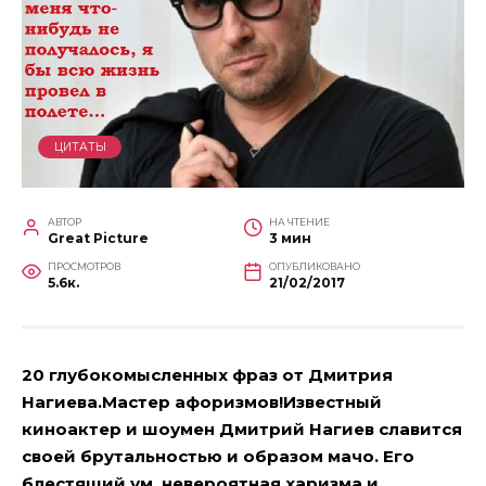
ЦИТАТЫ
АВТОР
НА ЧТЕНИЕ
Great Picture
3 мин
ПРОСМОТРОВ
ОПУБЛИКОВАНО
5.6к.
21/02/2017
20 глубокомысленных фраз от Дмитрия
Нагиева.Мастер афоризмов!Известный
киноактер и шоумен Дмитрий Нагиев славится
своей брутальностью и образом мачо. Его
блестящий ум, невероятная харизма и