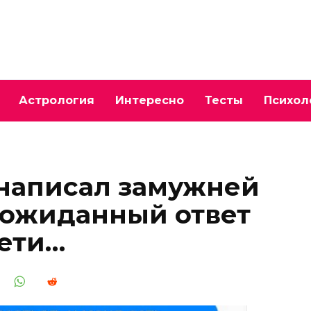
Астрология
Интересно
Тесты
Психол
написал замужней
еожиданный ответ
сети…