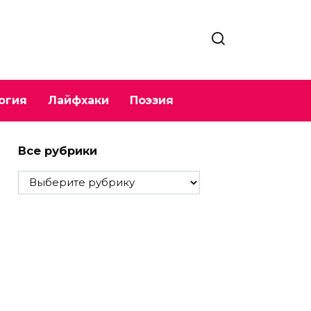
огия
Лайфхаки
Поэзия
Все рубрики
Все
рубрики