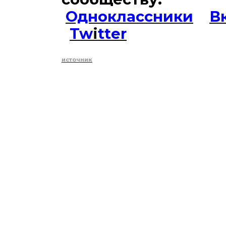
Одноклассники
В
Tw
i
tter
источник