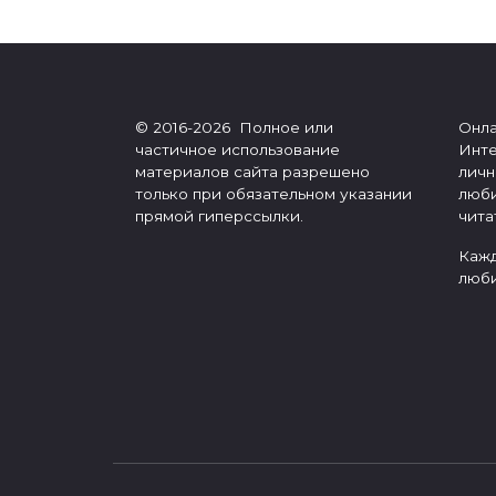
записей
© 2016-2026 Полное или
Онла
частичное использование
Инте
материалов сайта разрешено
личн
только при обязательном указании
люби
прямой гиперссылки.
чита
Кажд
люби