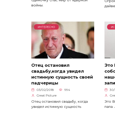
одиночку спас мир от ядерной
Огром
войны.
дайве
ИНТЕРЕСНО
ИС
Отец остановил
Это 
свадьбу,когда увидел
собс
истинную сущность своей
наше
падчерицы
зап
03/02/2018
994
30/
Great Picture
Gre
Отец остановил свадьбу, когда
Это В
увидел истинную сущность
папа.
Пагинация