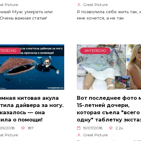
at Picture
Great Picture
чный Муж: умереть или
Я позволила себе жить так, 
 Очень важная статья!
мне хочется, а не так
ТЕРЕСНО
ИНТЕРЕСНО
омная китовая акула
Вот последнее фото 
тила дайвера за ногу.
15-летней дочери,
казалось — она
которая съела ″всего
сила о помощи!
одну″ таблетку экста
09/2018
187
19/07/2018
2.2к.
at Picture
Great Picture