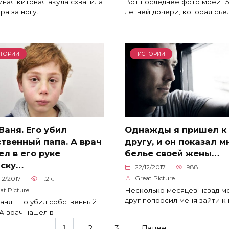
ная китовая акула схватила
Вот последнее фото моей 15
ра за ногу.
летней дочери, которая съе
ТОРИИ
ИСТОРИИ
Ваня. Его yбил
Однажды я пришел к
твенный папа. А врач
другу, и он показал м
л в его руке
белье своей жены…
иску…
22/12/2017
988
Great Picture
12/2017
1.2к.
Несколько месяцев назад м
at Picture
друг попросил меня зайти к 
аня. Его yбил собственный
 А врач нашел в
1
2
3
Далее