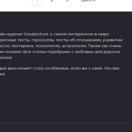
йн-журнал Greatpicture о самом интересном в мире.
ресные тесты, гороскопы, посты об отношениях, развитии
ости, эзотерике, психологии, астрологии. Также мы очень
м поэзию! Все статьи подобраны с любовью для дорогих
телей.
ый день может стать особенным, если вы с нами. Мы вас
м!