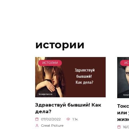
истории
ИСТОРИИ
ИС
Здравствуй бывший! Как
Ток
дела?
или 
жизн
07/02/2022
1.1к.
Great Picture
16/