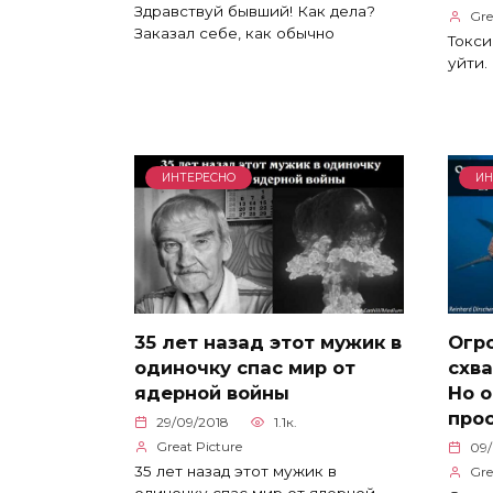
Здравствуй бывший! Как дела?
Gre
Заказал себе, как обычно
Токси
уйти.
ИНТЕРЕСНО
ИН
35 лет назад этот мужик в
Огр
одиночку спас мир от
схва
ядерной войны
Но о
про
29/09/2018
1.1к.
Great Picture
09/
35 лет назад этот мужик в
Gre