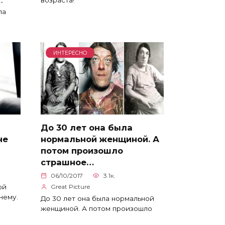
возраста!
-
ла
ИНТЕРЕСНО
До 30 лет она была
не
нормальной женщиной. А
потом произошло
страшное…
06/10/2017
3.1к.
ой
Great Picture
нему.
До 30 лет она была нормальной
женщиной. А потом произошло