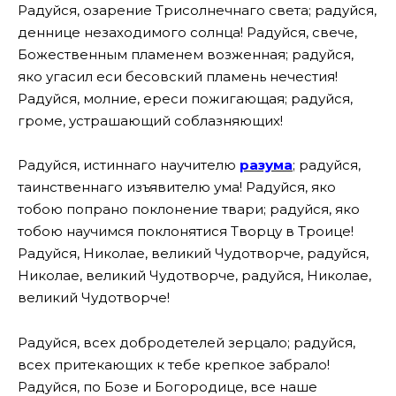
Радуйся, озарение Трисолнечнаго света; радуйся,
деннице незаходимого солнца! Радуйся, свече,
Божественным пламенем возженная; радуйся,
яко угасил еси бесовский пламень нечестия!
Радуйся, молние, ереси пожигающая; радуйся,
громе, устрашающий соблазняющих!
Радуйся, истиннаго научителю
разума
; радуйся,
таинственнаго изъявителю ума! Радуйся, яко
тобою попрано поклонение твари; радуйся, яко
тобою научимся поклонятися Творцу в Троице!
Радуйся, Николае, великий Чудотворче, радуйся,
Николае, великий Чудотворче, радуйся, Николае,
великий Чудотворче!
Радуйся, всех добродетелей зерцало; радуйся,
всех притекающих к тебе крепкое забрало!
Радуйся, по Бозе и Богородице, все наше