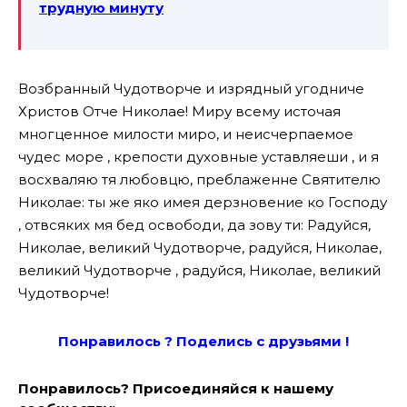
трудную минуту
Возбранный Чудотворче и изрядный угодниче
Христов Отче Николае! Миру всему источая
многценное милости миро, и неисчерпаемое
чудес море , крепости духовные уставляеши , и я
восхваляю тя любовцю, преблаженне Святителю
Николае: ты же яко имея дерзновение ко Господу
, отвсяких мя бед освободи, да зову ти: Радуйся,
Николае, великий Чудотворче, радуйся, Николае,
великий Чудотворче , радуйся, Николае, великий
Чудотворче!
Понравилось ? Поде
лись с друзьями !
Понравилось? Присоединяйся к нашему