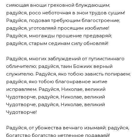
сияющая внощи греховной блуждающим;
радуйся, росо неботочная в знои трудов сущим!
Радуйся, подовая требующим благостроение;
радуйся, уготовляяй просящим изобилие!
Радуйся, многажды прошение предваряй;
радуйся, старым сединам силу обновляй!
Радуйся, многих заблуждений от путиистиннаго
обличителю; радуйся, таин Божиих верный
служителю. Радуйся, яко тобою зависть попираем;
радуйся, яко тобою благонравное житие
исправляем. Радуйся, Николае, великий
Чудотворче, радуйся, Николае, великий
Чудотворче, радуйся, Николае, великий
Чудотворче!
Радуйся, от убожества вечнаго изымаяй; радуйся,
богатство богатство нетленное подаваяй!