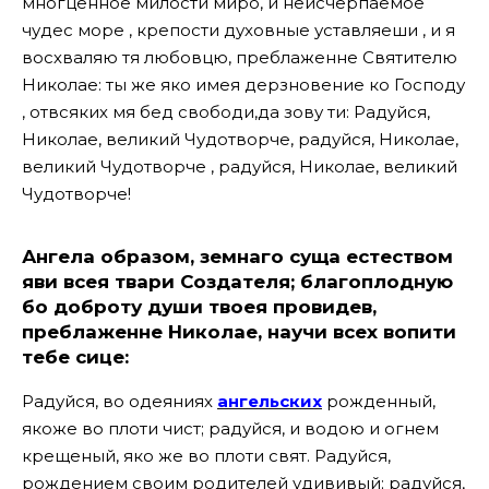
многценное милости миро, и неисчерпаемое
чудес море , крепости духовные уставляеши , и я
восхваляю тя любовцю, преблаженне Святителю
Николае: ты же яко имея дерзновение ко Господу
, отвсяких мя бед свободи,да зову ти: Радуйся,
Николае, великий Чудотворче, радуйся, Николае,
великий Чудотворче , радуйся, Николае, великий
Чудотворче!
Ангела образом, земнаго суща естеством
яви всея твари Создателя; благоплодную
бо доброту души твоея провидев,
преблаженне Николае, научи всех вопити
тебе сице:
Радуйся, во одеяниях
ангельских
рожденный,
якоже во плоти чист; радуйся, и водою и огнем
крещеный, яко же во плоти свят. Радуйся,
рождением своим родителей удививый; радуйся,