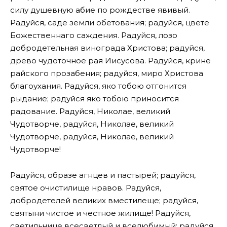
силу душевную абие по рождестве явивый.
Радуйся, саде земли обетования; радуйся, цвете
Божественнаго саждения. Радуйся, лозо
добродетельная винограда Христова; радуйся,
древо чудоточное рая Иисусова. Радуйся, крине
райского прозабения; радуйся, миро Христова
благоухания. Радуйся, яко тобою отгонится
рыдание; радуйся яко тобою приносится
радование. Радуйся, Николае, великий
Чудотворче, радуйся, Николае, великий
Чудотворче, радуйся, Николае, великий
Чудотворче!
Радуйся, образе агнцев и пастырей; радуйся,
святое очистилище нравов. Радуйся,
добродетелей великих вместилеще; радуйся,
святыни чистое и честное жилище! Радуйся,
светильнице всесветлый и вселюбимый; радуйся,