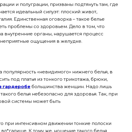
рации и полуграции, призваны подтянуть там, где
лучается идеальный силуэт: плоский живот,
алия. Единственная оговорка – такое белье
еть проблемы со здоровьем. Дело в том, что
а внутренние органы, нарушается процесс
, неприятные ощущения в желудке.
 популярность «невидимого» нижнего белья, в
сить под платья из тонкого трикотажа, брюки,
в гардеробе
большинства женщин. Надо лишь
такого белья небезопасно для здоровья. Так, при
овой системы может быть
.
 то при интенсивном движении тонкие полоски
 вл*галище. К тому же, ношение такого белья