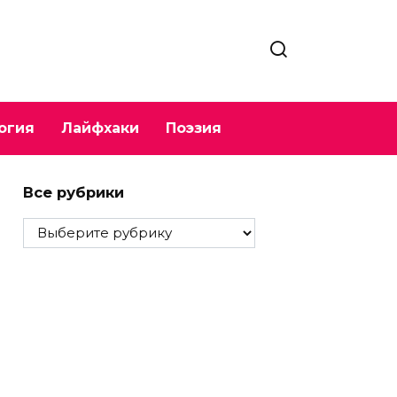
огия
Лайфхаки
Поэзия
Все рубрики
Все
рубрики