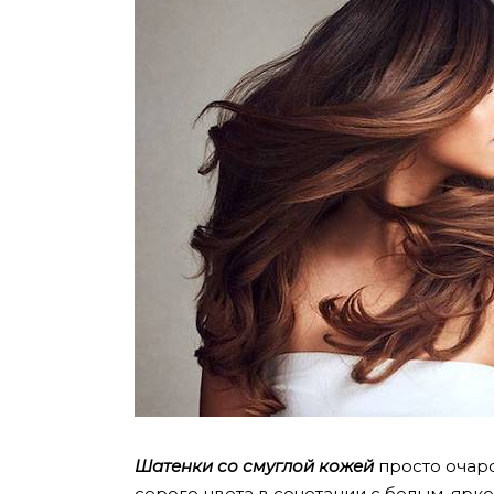
Шатенки со смуглой кожей
просто очаро
серого цвета в сочетании с белым, ярк