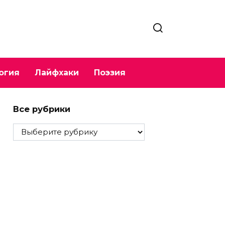
огия
Лайфхаки
Поэзия
Все рубрики
Все
рубрики