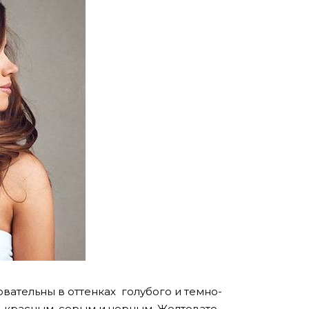
вательны в оттенках голубого и темно-
о-красным, серым и черным. Желтовато-