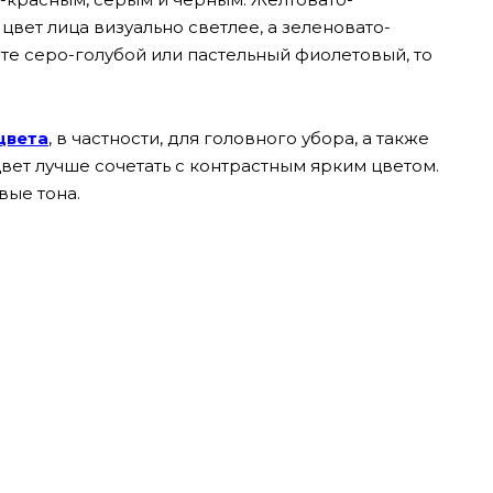
вет лица визуально светлее, а зеленовато-
те серо-голубой или пастельный фиолетовый, то
цвета
, в частности, для головного убора, а также
вет лучше сочетать с контрастным ярким цветом.
вые тона.