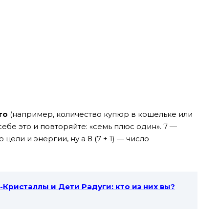
то
(например, количество купюр в кошельке или
ебе это и повторяйте: «семь плюс один». 7 —
цели и энергии, ну а 8 (7 + 1) — число
Кристаллы и Дети Радуги: кто из них вы?