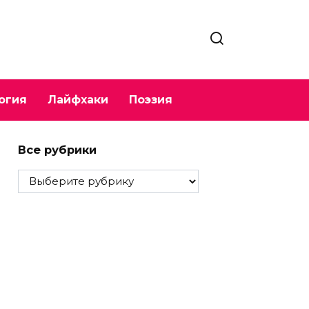
огия
Лайфхаки
Поэзия
Все рубрики
Все
рубрики