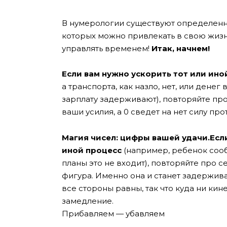
В нумерологии существуют определенн
которых можно привлекать в свою жизн
управлять временем!
Итак, начнем!
Если вам нужно ускорить тот или ино
а транспорта, как назло, нет, или дене
зарплату задерживают), повторяйте про
ваши усилия, а 0 сведет на нет силу пр
Магия чисел: цифры вашей удачи.Если
иной процесс
(например, ребенок сооб
планы это не входит), повторяйте про се
фигура. Именно она и станет задерживат
все стороны равны, так что куда ни кин
замедление.
Прибавляем — убавляем