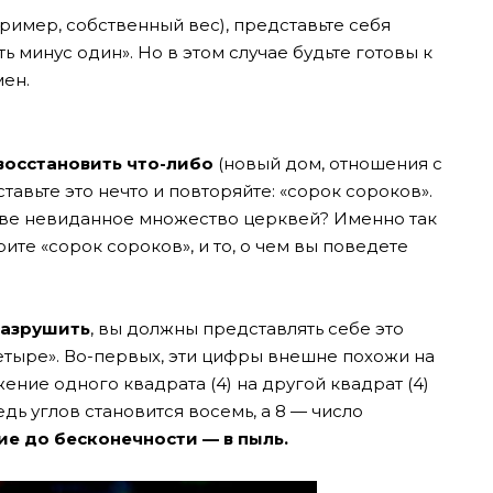
ример, собственный вес), представьте себя
ь минус один». Но в этом случае будьте готовы к
мен.
восстановить что-либо
(новый дом, отношения с
вьте это нечто и повторяйте: «сорок сороков».
кве невиданное множество церквей? Именно так
рите «сорок сороков», и то, о чем вы поведете
разрушить
, вы должны представлять себе это
четыре». Во-первых, эти цифры внешне похожи на
ение одного квадрата (4) на другой квадрат (4)
едь углов становится восемь, а 8 — число
ие до бесконечности — в пыль.