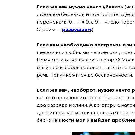
Если же вам нужно нечто убавить
(нап
стройной березкой и повторяйте: «десят
переменам: 10 — 1 = 9, а 9 — число пере
Строим —
разрушаем
:)
Если вам необходимо построить или 
шефом или любимым человеком), предста
Помните, как величалось в старой Мос
магически: сорок сороков. Так что гово
речь, приумножится до бесконечности.
Если же вам, наоборот, нужно нечто 
нечто и произносить про себя: «сорок 
два разряда молнии. А во-вторых, налож
дробит всякую устойчивость на части, в
бесконечности.
Вот и выйдет дроблен