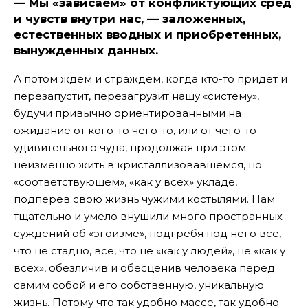
— Мы «зависаем» от конфликтующих сред
и чувств внутри нас, — заложенных,
естественных вводных и приобретенных,
вынужденных данных.
А потом ждем и страждем, когда кто-то придет и
перезапустит, перезагрузит нашу «систему»,
будучи привычно ориентированными на
ожидание от кого-то чего-то, или от чего-то —
удивительного чуда, продолжая при этом
неизменно жить в кристаллизовавшемся, но
«соответствующем», «как у всех» укладе,
подперев свою жизнь чужими костылями. Нам
тщательно и умело внушили много пространных
суждений об «эгоизме», подгребя под него все,
что не стадно, все, что не «как у людей», не «как у
всех», обезличив и обесценив человека перед
самим собой и его собственную, уникальную
жизнь. Потому что так удобно массе, так удобно