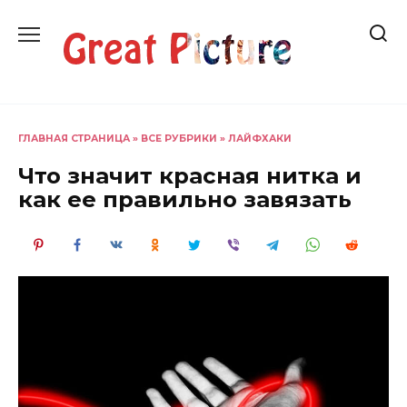
Перейти
к
содержанию
ГЛАВНАЯ СТРАНИЦА
»
ВСЕ РУБРИКИ
»
ЛАЙФХАКИ
Что значит красная нитка и
как ее правильно завязать