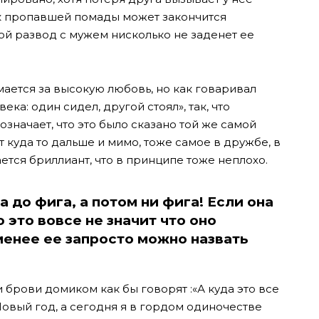
ск пропавшей помады может закончится
й развод с мужем нисколько не заденет ее
ется за высокую любовь, но как говаривал
ка: один сидел, другой стоял», так, что
значает, что это было сказано той же самой
 куда то дальше и мимо, тоже самое в дружбе, в
тся бриллиант, что в принципе тоже неплохо.
а до фига, а потом ни фига! Если она
о это вовсе не значит что оно
менее ее запросто можно назвать
брови домиком как бы говорят :«А куда это все
овый год, а сегодня я в гордом одиночестве