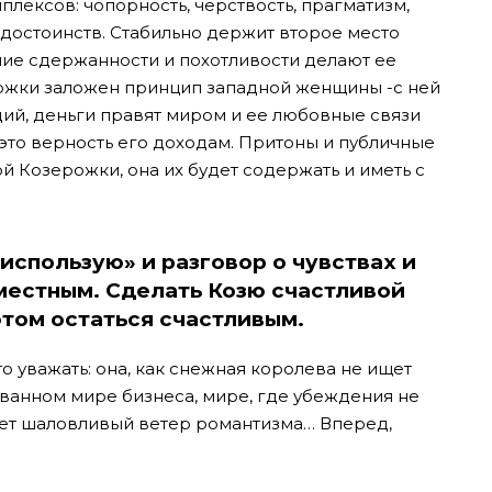
лексов: чопорность, черствость, прагматизм,
достоинств. Стабильно держит второе место
ние сдержанности и похотливости делают ее
рожки заложен принцип западной женщины -с ней
ий, деньги правят миром и ее любовные связи
это верность его доходам. Притоны и публичные
 Козерожки, она их будет содержать и иметь с
использую» и разговор о чувствах и
местным. Сделать Козю счастливой
этом остаться счастливым.
то уважать: она, как снежная королева не ищет
ованном мире бизнеса, мире, где убеждения не
ает шаловливый ветер романтизма… Вперед,