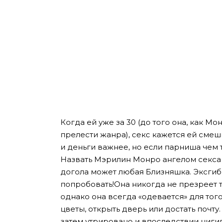
Когда ей уже за 30 (до того она, как М
прелести жанра), секс кажется ей смеш
и деньги важнее, но если парниша чем 
Назвать Мэрилин Монро ангелом секса 
догола может любая Близняшка. Эксгиби
попробовать!
Она никогда не презреет 
однако она всегда «одевается» для того,
цветы, открыть дверь или достать почту
затем утрировано и впоследствии нигил