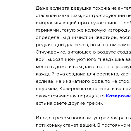
Даже если эта девушка похожа на ангел
стальной механизм, контролирующий не 
выбрасывающий при случае шипы, проби
терниями , такую же колючую изгородь 
определены дни чистки квартиры, вос
редкие дни для секса, но и в этом случ
Отчуждение, витающее в воздухе созд
войны, хозяином уютного гнездышка вам
место в доме и вам даже на него укаж
каждый, она создана для респекта, каст
если вы не из знатного рода, то не стр
штурмом, Козерожка останется в вашей 
окажется «чистая порода», то
Козерожк
есть на свете другие грехи».
Итак, с грехом пополам, устраивая раз 
потихоньку станет вашей. В постоянном 