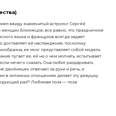
ества)
имел ввиду знаменитый астролог Сергей
з женщин Близнецов, все равно, что праздничное
зского языка и французов всегда задает
то доставляет ей наслаждение, поскольку
нообразна, ее мозг представляет собой модель
ние пугает ее, ей не о чем молчать, испытывает
если нечего сказать. Она любит раздаривать
е двойняшек отвечает за руки и речь, и
м в интимных отношениях делает эту девушку
ледующий раз!? Любимая поза — поза