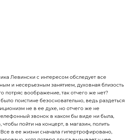
оника Левински с интересом обследует все
ным и несерьезным занятием, духовная близость
то потряс воображение, так отчего же нет?
было поистине безосновательно, ведь раздеться
ционизм не в ее духе, но отчего же не
телефонный звонок в каком бы виде ни была,
 чтобы пойти на концерт, в магазин, полить
. Все в ее жизни сначала гипертрофировано,
ировано, хотя потеря друга вызывает у нее