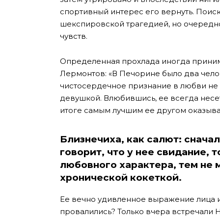
спортивный интерес его вернуть. Пои
шекспировской трагедией, но очередно
чувств.
Определенная прохлада иногда принима
Лермонтов: «В Печорине было два челове
чистосердечное признание в любви не о
девушкой. Влюбившись, ее всегда несет
итоге самым лучшим ее другом оказывае
Близнечиха, как салют: сначал
говорит, что у нее свидание, т
любовного характера, тем не 
хронической кокеткой.
Ее вечно удивленное выражение лица и 
провалились? Только вчера встречали Н