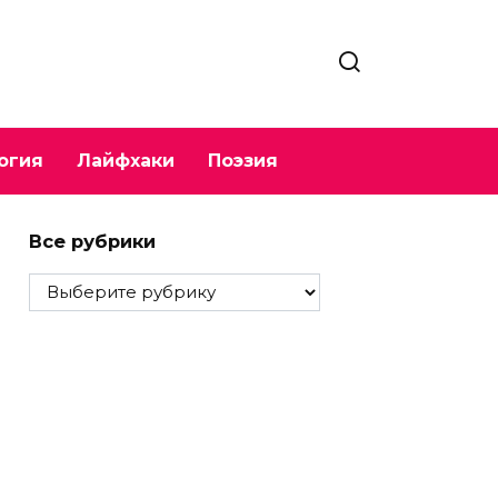
огия
Лайфхаки
Поэзия
Все рубрики
Все
рубрики