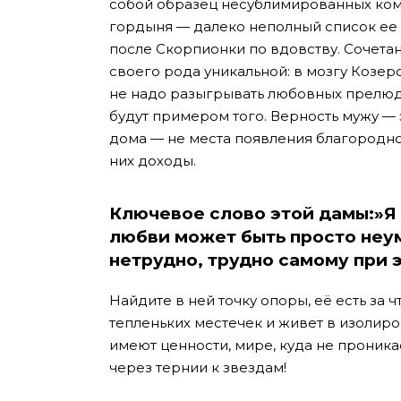
собой образец несублимированных комп
гордыня — далеко неполный список ее 
после Скорпионки по вдовству. Сочета
своего рода уникальной: в мозгу Козе
не надо разыгрывать любовных прелюд
будут примером того. Верность мужу — 
дома — не места появления благородной
них доходы.
Ключевое слово этой дамы:»Я 
любви может быть просто неу
нетрудно, трудно самому при 
Найдите в ней точку опоры, её есть за ч
тепленьких местечек и живет в изолир
имеют ценности, мире, куда не проник
через тернии к звездам!