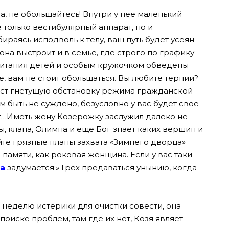
а, не обольщайтесь! Внутри у нее маленький
только вестибулярный аппарат, но и
раясь исподволь к телу, ваш путь будет усеян
она выстроит и в семье, где строго по графику
питания детей и особым кружочком обведены
ае, вам не стоит обольщаться. Вы любите тернии?
аст гнетущую обстановку режима гражданской
 быть не суждено, безусловно у вас будет свое
ут…Иметь жену Козерожку заслужил далеко не
ы, клана, Олимпа и еще Бог знает каких вершин и
ойте грязные планы захвата «Зимнего дворца»
памяти, как роковая женщина. Если у вас таки
а
задумается:» Грех предаваться унынию, когда
в неделю истерики для очистки совести, она
поиске проблем, там где их нет, Козя являет