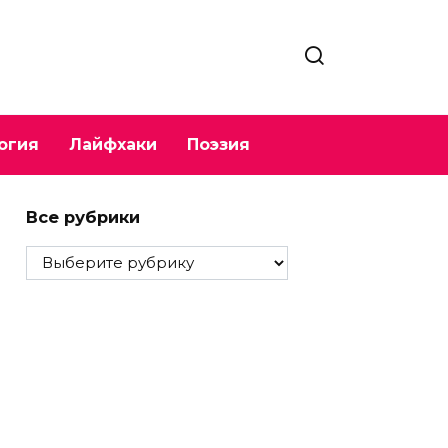
огия
Лайфхаки
Поэзия
Все рубрики
Все
рубрики