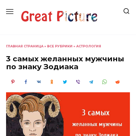
Перейти
к
содержанию
ГЛАВНАЯ СТРАНИЦА
»
ВСЕ РУБРИКИ
»
АСТРОЛОГИЯ
3 самых желанных мужчины
по знаку Зодиака