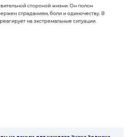
твительной стороной жизни. Он полон
вержен страданиям, боли и одиночеству. В
 реагирует на экстремальные ситуации.
ы на деньги для каждого Знака Зодиака