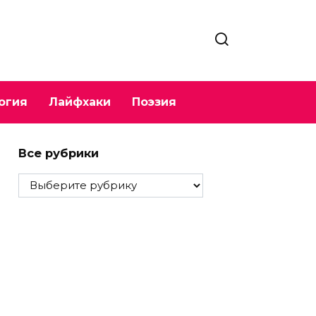
огия
Лайфхаки
Поэзия
Все рубрики
Все
рубрики