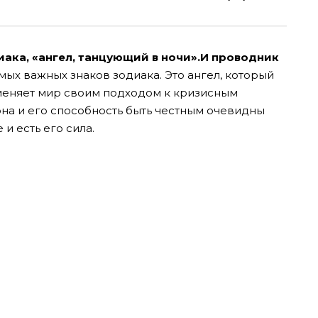
ака, «ангел, танцующий в ночи».И проводник
мых важных знаков зодиака. Это ангел, который
и меняет мир своим подходом к кризисным
она и его способность быть честным очевидны
 и есть его сила.