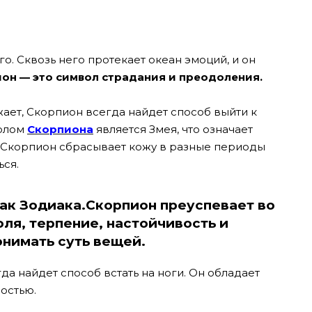
. Сквозь него протекает океан эмоций, и он
он — это символ страдания и преодоления.
жает, Скорпион всегда найдет способ выйти к
волом
Скорпиона
является Змея, что означает
, Скорпион сбрасывает кожу в разные периоды
ься.
ак Зодиака.Скорпион преуспевает во
воля, терпение, настойчивость и
онимать суть вещей.
да найдет способ встать на ноги. Он обладает
остью.