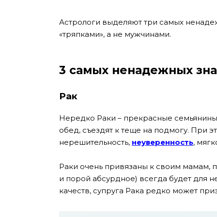
Астрологи выделяют три самых ненадеж
«тряпками», а не мужчинами.
3 самых ненадежных зна
Рак
Нередко Раки – прекрасные семьянины. 
обед, съездят к теще на подмогу. При э
нерешительность,
неуверенность
, мягк
Раки очень привязаны к своим мамам, п
и порой абсурдное) всегда будет для 
качеств, супруга Рака редко может приз