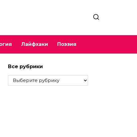
огия
Лайфхаки
Поэзия
Все рубрики
Все
рубрики