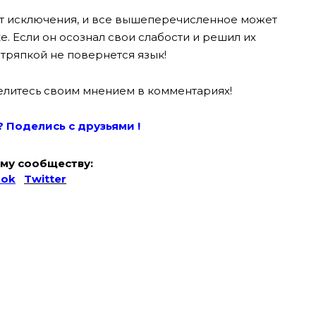
ют исключения, и все вышеперечисленное может
е. Если он осознал свои слабости и решил их
о тряпкой не повернется язык!
елитесь своим мнением в комментариях!
? Поде
лись с друзьями !
му сообществу:
ook
Twitter