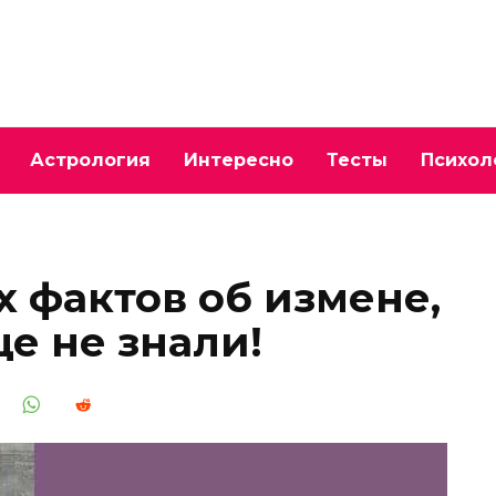
Астрология
Интересно
Тесты
Психол
х фактов об измене,
е не знали!