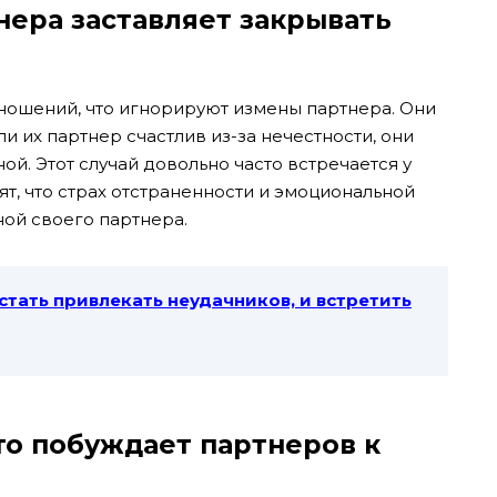
нера заставляет закрывать
ношений, что игнорируют измены партнера. Они
ли их партнер счастлив из-за нечестности, они
ой. Этот случай довольно часто встречается у
т, что страх отстраненности и эмоциональной
ной своего партнера.
стать привлекать неудачников, и встретить
то побуждает партнеров к