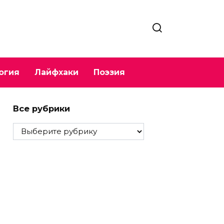
огия
Лайфхаки
Поэзия
Все рубрики
Все
рубрики