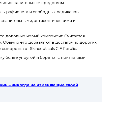
тивовоспалительным средством;
ультрафиолета и свободных радикалов;
спалительными, антисептическими и
это довольно новый компонент. Считается
 Обычно его добавляют в достаточно дорогих
ыворотка от Skinceuticals C E Ferulic.
жу более упругой и борется с признаками
жчин – никогда не изменяющие своей