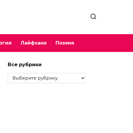
огия
Лайфхаки
Поэзия
Все рубрики
Все
рубрики