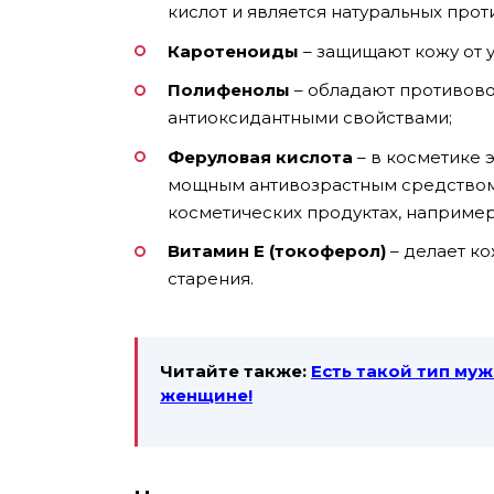
кислот и является натуральных про
Каротеноиды
– защищают кожу от 
Полифенолы
– обладают противово
антиоксидантными свойствами;
Феруловая кислота
– в косметике 
мощным антивозрастным средством.
косметических продуктах, например с
Витамин Е (токоферол)
– делает ко
старения.
Читайте также:
Есть такой тип му
женщине!