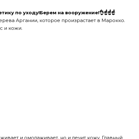
етику по уходу!Берем на вооружение!
👌
☝️
☝️
☝️
ерева Аргании, которое произрастает в Марокко.
с и кожи.
аживает и омолаживает, но и лечит кожу.
Главный