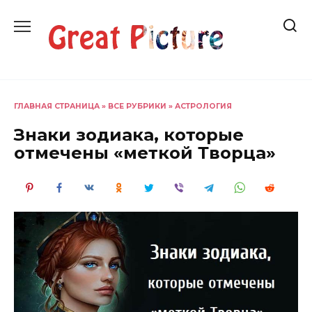
Перейти
к
содержанию
ГЛАВНАЯ СТРАНИЦА
»
ВСЕ РУБРИКИ
»
АСТРОЛОГИЯ
Знаки зодиака, которые
отмечены «меткой Творца»