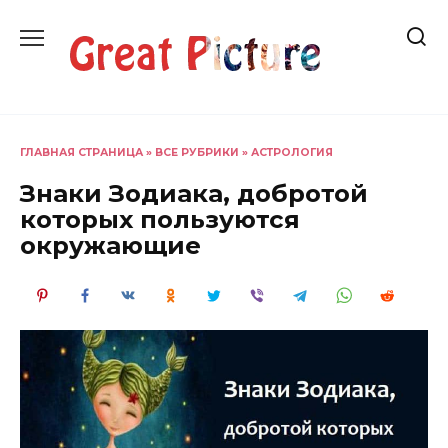
Перейти
к
содержанию
ГЛАВНАЯ СТРАНИЦА
»
ВСЕ РУБРИКИ
»
АСТРОЛОГИЯ
Знаки Зодиака, добротой
которых пользуются
окружающие