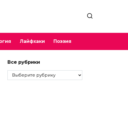
огия
Лайфхаки
Поэзия
Все рубрики
Все
рубрики