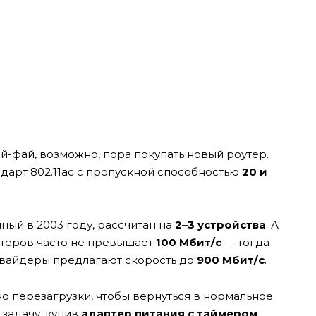
й-фай, возможно, пора покупать новый роутер.
арт 802.11ac с пропускной способностью
20 и
нный в 2003 году, рассчитан на
2–3 устройства
. А
утеров часто не превышает
100 Мбит/с
— тогда
овайдеры предлагают скорость до
900 Мбит/с
.
о перезагрузки, чтобы вернуться в нормальное
 задачу, купив
адаптер питания с таймером
.