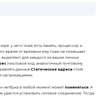
ре: у него тоже есть память, процессор и
 что время от времени ему тоже не помешает
 выделяют для каждого из ваших личных
рес
(числовой код, аналогичный почтовому
правлять данные.
Статические адреса
стоят
я организациями.
ли нетбука в любой момент может
поменяться
. А
не удастся установить сетевое соединение. Тогда-