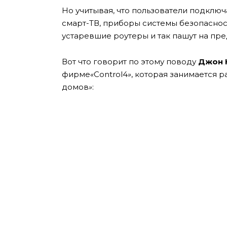
Но учитывая, что пользователи подключ
смарт-ТВ, приборы системы безопаснос
устаревшие роутеры и так пашут на пр
Вот что говорит по этому поводу
Джон 
фирме
«
Control4
»
, которая занимается 
домов
»
: