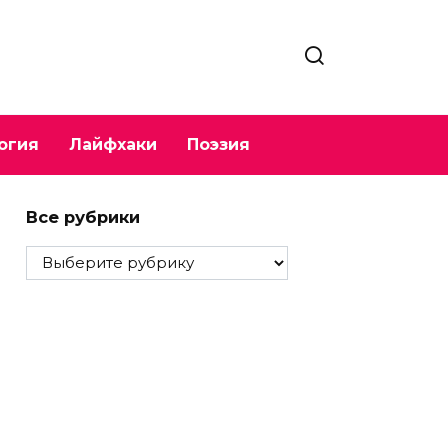
огия
Лайфхаки
Поэзия
Все рубрики
Все
рубрики