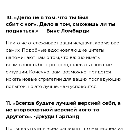
10
. «
Дело
не
в
том
,
что
ты был
сбит
с
ног
«.
Дело
в
том
, сможешь ли ты
подняться.» —
Винс
Ломбарди
Никто не отслеживает ваши неудачи, кроме вас
самих. Подобные вдохновляющие цитаты
напоминают нам о том, что важно иметь
возможность быстро преодолевать сложные
ситуации. Конечно, вам, возможно, придется
искать новые стратегии для ваших последующих
попыток, но это лучше, чем успокоится.
11. «Всегда будьте лучшей версией себя, а
не второсортной версией кого-то
другого». -Джуди Гарланд
Попытка угодить всем означает, что мы теряем из