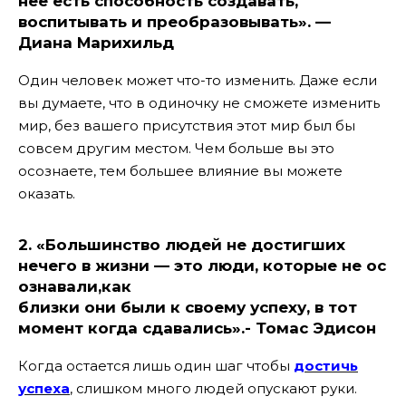
нее есть способность создавать,
воспитывать и преобразовывать». —
Диана Марихильд
Один человек может что-то изменить. Даже если
вы думаете, что в одиночку не сможете изменить
мир, без вашего присутствия этот мир был бы
совсем другим местом. Чем больше вы это
осознаете, тем большее влияние вы можете
оказать.
2
. «Большинство людей не достигших
нечего
в
жизни
—
это
люди
,
которые
не
ос
ознавали
,как
близки
они
были
к
своему
успеху
,
в тот
момент когда
сдавались
».-
Томас
Эдисон
Когда остается лишь один шаг чтобы
достичь
успеха
, слишком много людей опускают руки.