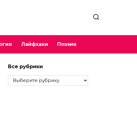
огия
Лайфхаки
Поэзия
Все рубрики
Все
рубрики