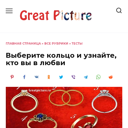
Перейти
к
содержанию
ГЛАВНАЯ СТРАНИЦА
»
ВСЕ РУБРИКИ
»
ТЕСТЫ
Выберите кольцо и узнайте,
кто вы в любви