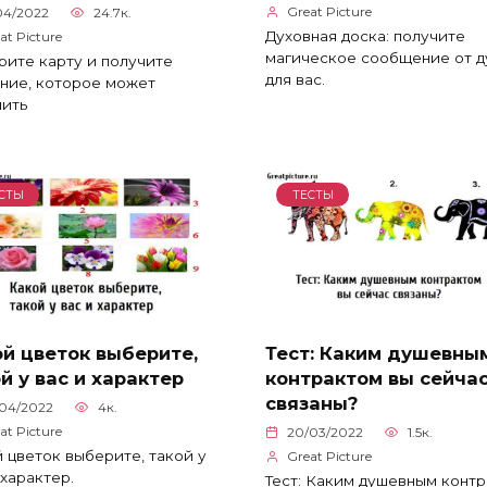
Great Picture
04/2022
24.7к.
Духовная доска: получите
at Picture
магическое сообщение от д
ите карту и получите
для вас.
ние, которое может
нить
СТЫ
ТЕСТЫ
й цветок выберите,
Тест: Каким душевны
й у вас и характер
контрактом вы сейча
связаны?
/04/2022
4к.
at Picture
20/03/2022
1.5к.
 цветок выберите, такой у
Great Picture
 характер.
Тест: Каким душевным конт