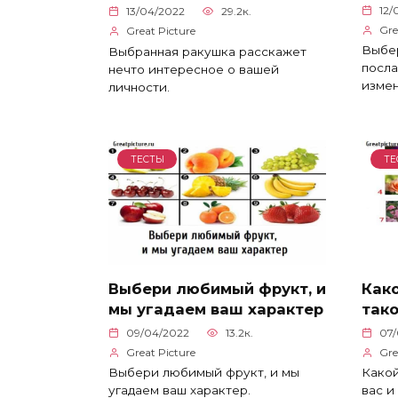
12/
13/04/2022
29.2к.
Gre
Great Picture
Выбер
Выбранная ракушка расскажет
посла
нечто интересное о вашей
изме
личности.
ТЕСТЫ
ТЕ
Выбери любимый фрукт, и
Како
мы угадаем ваш характер
тако
09/04/2022
13.2к.
07
Great Picture
Gre
Выбери любимый фрукт, и мы
Какой
угадаем ваш характер.
вас и