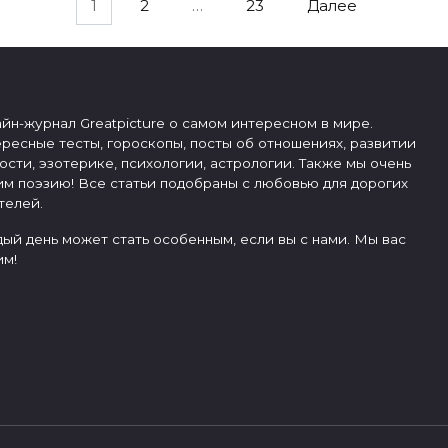
1
2
…
23
Далее
йн-журнал Greatpicture о самом интересном в мире.
ресные тесты, гороскопы, посты об отношениях, развитии
ости, эзотерике, психологии, астрологии. Также мы очень
м поэзию! Все статьи подобраны с любовью для дорогих
телей.
ый день может стать особенным, если вы с нами. Мы вас
м!