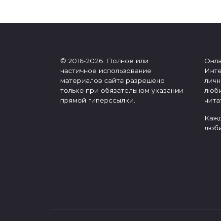
Пагинация
записей
© 2016-2026 Полное или
Онла
частичное использование
Инте
материалов сайта разрешено
личн
только при обязательном указании
люби
прямой гиперссылки.
чита
Кажд
люби