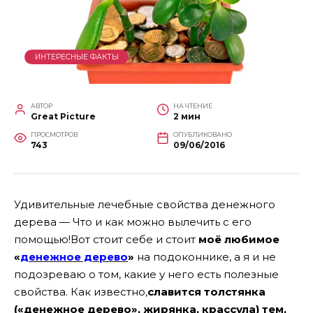
ИНТЕРЕСНЫЕ ФАКТЫ
АВТОР
НА ЧТЕНИЕ
Great Picture
2 мин
ПРОСМОТРОВ
ОПУБЛИКОВАНО
743
09/06/2016
Удивительные лечебные свойства денежного
дерева — Что и как можно вылечить с его
помощью!Вот стоит себе и стоит
моё любимое
«
денежное дерево
»
на подоконнике, а я и не
подозреваю о том, какие у него есть полезные
свойства. Как известно,
славится толстянка
(«денежное дерево», жирянка, крассула) тем,