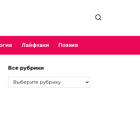
огия
Лайфхаки
Поэзия
Все рубрики
Все
рубрики