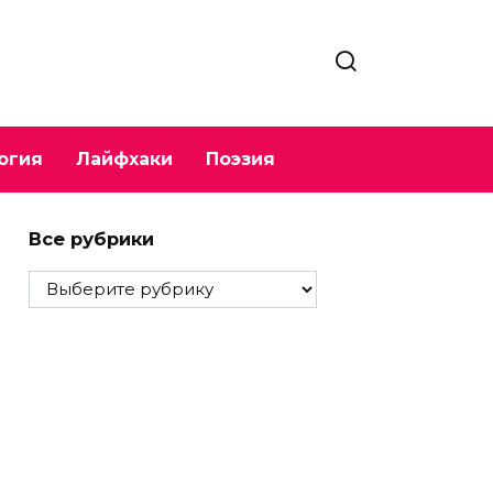
огия
Лайфхаки
Поэзия
Все рубрики
Все
рубрики