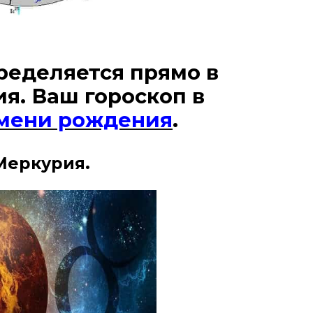
ределяется прямо в
я. Ваш гороскоп в
емени рождения
.
 Меркурия.