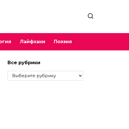
огия
Лайфхаки
Поэзия
Все рубрики
Все
рубрики